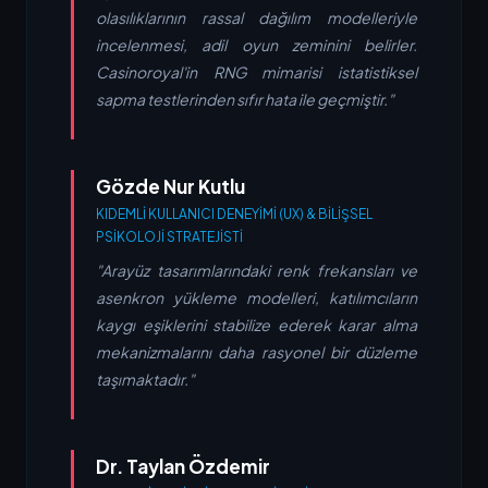
olasılıklarının rassal dağılım modelleriyle
incelenmesi, adil oyun zeminini belirler.
Casinoroyal'in RNG mimarisi istatistiksel
sapma testlerinden sıfır hata ile geçmiştir."
Gözde Nur Kutlu
KIDEMLI KULLANICI DENEYIMI (UX) & BILIŞSEL
PSIKOLOJI STRATEJISTI
"Arayüz tasarımlarındaki renk frekansları ve
asenkron yükleme modelleri, katılımcıların
kaygı eşiklerini stabilize ederek karar alma
mekanizmalarını daha rasyonel bir düzleme
taşımaktadır."
Dr. Taylan Özdemir