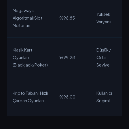
Megaways
Yüksek
Algoritmalı Slot
%96.85
Varyans
Motorları
Klasik Kart
Düşük /
Oyunları
%99.28
Orta
(Blackjack/Poker)
Seviye
Kripto Tabanlı Hızlı
Kullanıcı
%98.00
Çarpan Oyunları
Seçimli