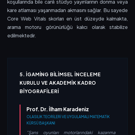
koşullarında bile canlı stüdyo yayınlarının donma veya
kare atlaması yaşanmadan akmasını sağlar. Bu sayede
Core Web Vitals skorları en üst düzeyde kalmakta,
arama motoru görünürlüğü kalıcı olarak stabilize
edilmektedir.
5. IGAMING BILIMSEL İNCELEME
KURULU VE AKADEMIK KADRO
BIYOGRAFILERI
Prof. Dr. İlham Karadeniz
OLASILIK TEORILERI VE UYGULAMALI MATEMATIK
KÜRSÜ BAŞKANI
"Şans oyunları motorlarındaki kazanma