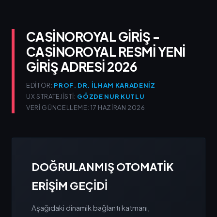
CASINOROYAL GIRIŞ -
CASINOROYAL RESMI YENI
GIRIŞ ADRESI 2026
EDITÖR:
PROF. DR. İLHAM KARADENIZ
UX STRATEJISTI:
GÖZDE NUR KUTLU
VERI GÜNCELLEME: 17 HAZIRAN 2026
DOĞRULANMIŞ OTOMATIK
ERIŞIM GEÇIDI
Aşağıdaki dinamik bağlantı katmanı,