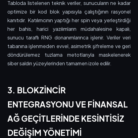
Tabloda listelenen teknik veriler, sunucuların ne kadar
optimize bir kod blok yapısıyla çalıştığının rasyonel
kanıtıdır. Katılımcının yaptığı her spin veya yerleştirdiği
her bahis, harici yazılımların müdahalesine kapalı,
sunucu taraflı RNG donanımlarınca işlenir. Veriler veri
tabanına işlenmeden evvel, asimetrik şifreleme ve geri
döndürülemez tuzlama metotlarıyla maskelenerek
siber saldırı yüzeylerinden tamamen izole edilir.
3. BLOKZINCIR
ENTEGRASYONU VE FINANSAL
AĞ GEÇITLERINDE KESINTISIZ
DEĞIŞIM YÖNETIMI