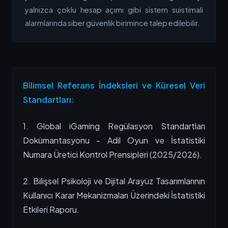
yalnızca çoklu hesap açımı gibi sistem suistimali
alarmlarında siber güvenlik birimince talep edilebilir.
Bilimsel Referans İndeksleri ve Küresel Veri
Standartları:
1. Global iGaming Regülasyon Standartları
Dokümantasyonu - Adil Oyun ve İstatistiki
Numara Üretici Kontrol Prensipleri (2025/2026).
2. Bilişsel Psikoloji ve Dijital Arayüz Tasarımlarının
Kullanıcı Karar Mekanizmaları Üzerindeki İstatistiki
Etkileri Raporu.