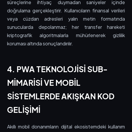
süreçlerine ihtiyaç duymadan saniyeler içinde
doğrulama gerçekleştirir. Kullanıcıların finansal verileri
veya cüzdan adresleri yalın metin formatında
sunucularda depolanmaz; her transfer hareketi
kriptografik algoritmalarla mühürlenerek gizlilik
koruması altında sonuçlandırılır.
4. PWA TEKNOLOJISI SUB-
MIMARISI VE MOBIL
SISTEMLERDE AKIŞKAN KOD
GELIŞIMI
Akıllı mobil donanımların dijital ekosistemdeki kullanım