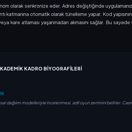
onom olarak senkronize eder. Adres değiştiğinde uygulamanızı
tı katmanına otomatik olarak tünelleme yapar. Kod yapısının m
a veya kare atlaması yaşanmadan akmasını sağlar. Bu sayede
 AKADEMIK KADRO BIYOGRAFILERI
NI
sal dağılım modelleriyle incelenmesi, adil oyun zeminini belirler. Casi