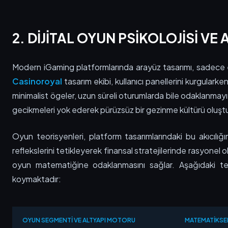
2. DIJITAL OYUN PSIKOLOJISI V
Modern iGaming platformlarında arayüz tasarımı, sadece es
Casinoroyal
tasarım ekibi, kullanıcı panellerini kurgular
minimalist ögeler, uzun süreli oturumlarda bile odaklanmayı
gecikmeleri yok ederek pürüzsüz bir gezinme kültürü oluştu
Oyun teorisyenleri, platform tasarımlarındaki bu akıcılığ
reflekslerini tetikleyerek finansal stratejilerinde rasyonel o
oyun matematiğine odaklanmasını sağlar. Aşağıdaki tekni
koymaktadır:
OYUN SEGMENTI VE ALTYAPI MOTORU
MATEMATIKSE