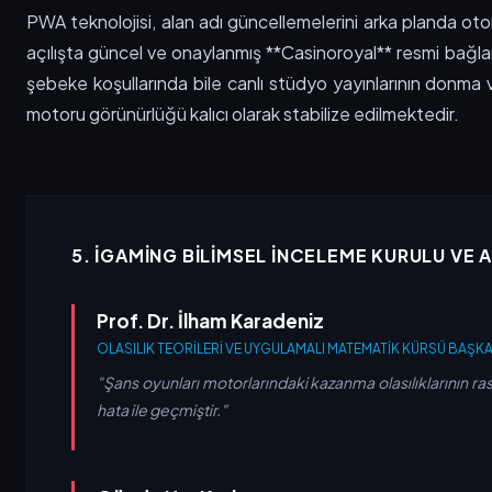
PWA teknolojisi, alan adı güncellemelerini arka planda ot
açılışta güncel ve onaylanmış **Casinoroyal** resmi bağlan
şebeke koşullarında bile canlı stüdyo yayınlarının donm
motoru görünürlüğü kalıcı olarak stabilize edilmektedir.
5. IGAMING BILIMSEL İNCELEME KURULU VE
Prof. Dr. İlham Karadeniz
OLASILIK TEORILERI VE UYGULAMALI MATEMATIK KÜRSÜ BAŞKA
"Şans oyunları motorlarındaki kazanma olasılıklarının ras
hata ile geçmiştir."