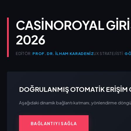
CASINOROYAL GIRIŞ
2026
EDITÖR:
PROF. DR. İLHAM KARADENIZ
UX STRATEJISTI:
GÖ
DOĞRULANMIŞ OTOMATIK ERIŞIM 
Aşağıdaki dinamik bağlantı katmanı, yönlendirme döngüler
BAĞLANTIYI SAĞLA