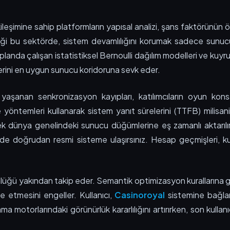
tkileşimine sahip platformların yapısal analizi, şans faktörün
ldiği bu sektörde, sistem devamlılığını korumak sadece sunucu t
rka planda çalışan istatistiksel Bernoulli dağılım modelleri ve ku
lerini en uygun sunucu koridoruna sevk eder.
şanan senkronizasyon kayıpları, katılımcıların oyun konsa
e yöntemleri kullanarak sistem yanıt sürelerini (TTFB) milisa
erek dünya genelindeki sunucu düğümlerine eş zamanlı aktarıl
kilde doğrudan resmi sisteme ulaşırsınız. Hesap geçmişleri, 
üğü yakından takip eder. Semantik optimizasyon kurallarına gör
üle etmesini engeller. Kullanıcı,
Casinoroyal
sistemine bağlan
a motorlarındaki görünürlük kararlılığını artırırken, son kullan