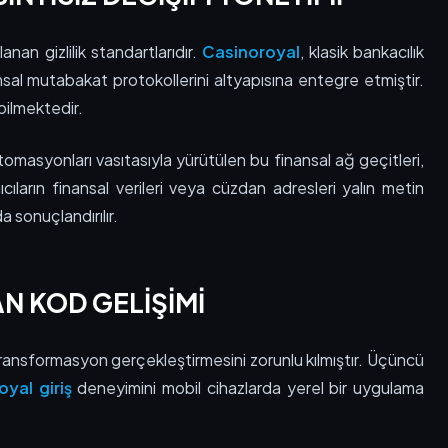
nan gizlilik standartlarıdır.
Casinoroyal
, klasik bankacılık
ansal mutabakat protokollerini altyapısına entegre etmiştir.
abilmektedir.
 otomasyonları vasıtasıyla yürütülen bu finansal ağ geçitleri,
ların finansal verileri veya cüzdan adresleri yalın metin
 sonuçlandırılır.
N KOD GELIŞIMI
r transformasyon gerçekleştirmesini zorunlu kılmıştır. Üçüncü
yal giriş
deneyimini mobil cihazlarda yerel bir uygulama