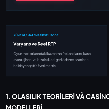
KÜME 01 / MATEMATIKSEL MODEL
Varyans ve Reel RTP
Oyun motorlarındaki kazanma frekanslarını, kasa
avantajlarını ve istatistiksel geri ödeme oranlarını
belirleyen şeffaf veri matrisi.
1. OLASILIK TEORILERI VÀ CAS
MODELLERI