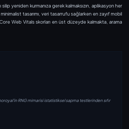
 silip yeniden kurmanıza gerek kalmaksızın, aplikasyon her
inimalist tasarımı, veri tasarrufu sağlarken en zayıf mobil
 Core Web Vitals skorları en üst düzeyde kalmakta, arama
noroyal'in RNG mimarisi istatistiksel sapma testlerinden sıfır