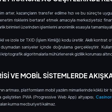
him arter, kazançların transfer edilme hızı ve bu süreçte uygula
p denetim risklerini bertaraf etmek amacıyla merkeziyetsiz fin
arlık birimleri üzerinden işlemlerini anonimlik esasıyla tamamlay
l ve izole bir TXID (İşlem Kimliği) kodu üretilir. Akıllı kontrat
ymadan saniyeler içinde doğrulama gerçekleştirir. Kullanıcı
iptografik algoritmalarla mühürlenerek gizlilik koruması altında
ISI VE MOBIL SISTEMLERDE AKIŞKA
nının artması, platformların mobil yazılım mimarilerinde köklü bi
na geliştirilen PWA (Progressive Web App) altyapısı,
Casinoro
yaları kurma mecburiyeti kalmaz.