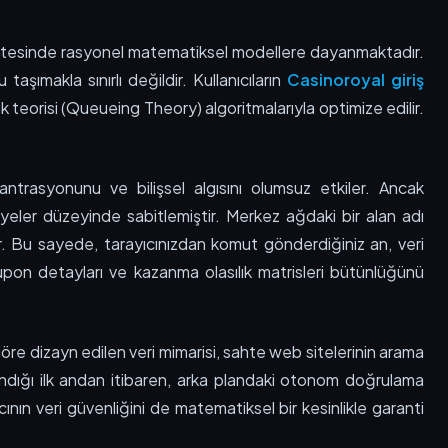
ün ötesinde rasyonel matematiksel modellere dayanmaktadır.
aşımakla sınırlı değildir. Kullanıcıların
Casinoroyal giriş
yruk teorisi (Queueing Theory) algoritmalarıyla optimize edilir.
ntrasyonunu ve bilişsel algısını olumsuz etkiler. Ancak
niyeler düzeyinde sabitlemiştir. Merkez ağdaki bir alan adı
ır. Bu sayede, tarayıcınızdan komut gönderdiğiniz an, veri
kupon detayları ve kazanma olasılık matrisleri bütünlüğünü
e dizayn edilen veri mimarisi, sahte web sitelerinin arama
dığı ilk andan itibaren, arka plandaki otonom doğrulama
ıcının veri güvenliğini de matematiksel bir kesinlikle garanti