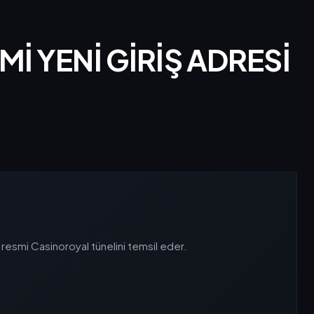
I YENI GIRIŞ ADRESI
 resmi Casinoroyal tünelini temsil eder.