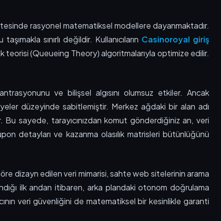
ün ötesinde rasyonel matematiksel modellere dayanmaktadır.
aşımakla sınırlı değildir. Kullanıcıların
Casinoroyal giriş
yruk teorisi (Queueing Theory) algoritmalarıyla optimize edilir.
ntrasyonunu ve bilişsel algısını olumsuz etkiler. Ancak
niyeler düzeyinde sabitlemiştir. Merkez ağdaki bir alan adı
ır. Bu sayede, tarayıcınızdan komut gönderdiğiniz an, veri
kupon detayları ve kazanma olasılık matrisleri bütünlüğünü
e dizayn edilen veri mimarisi, sahte web sitelerinin arama
dığı ilk andan itibaren, arka plandaki otonom doğrulama
ıcının veri güvenliğini de matematiksel bir kesinlikle garanti