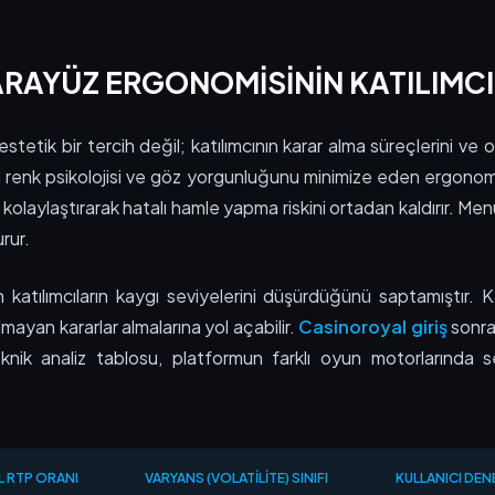
E ARAYÜZ ERGONOMISININ KATILIMC
tetik bir tercih değil; katılımcının karar alma süreçlerini ve
ken renk psikolojisi ve göz yorgunluğunu minimize eden ergonom
 kolaylaştırarak hatalı hamle yapma riskini ortadan kaldırır. Me
rur.
ın katılımcıların kaygı seviyelerini düşürdüğünü saptamıştır. 
lmayan kararlar almalarına yol açabilir.
Casinoroyal giriş
sonras
k analiz tablosu, platformun farklı oyun motorlarında serg
L RTP ORANI
VARYANS (VOLATILITE) SINIFI
KULLANICI DENE