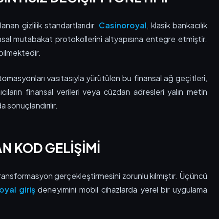
nan gizlilik standartlarıdır.
Casinoroyal
, klasik bankacılık
ansal mutabakat protokollerini altyapısına entegre etmiştir.
abilmektedir.
 otomasyonları vasıtasıyla yürütülen bu finansal ağ geçitleri,
ların finansal verileri veya cüzdan adresleri yalın metin
 sonuçlandırılır.
N KOD GELIŞIMI
r transformasyon gerçekleştirmesini zorunlu kılmıştır. Üçüncü
yal giriş
deneyimini mobil cihazlarda yerel bir uygulama