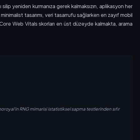
 silip yeniden kurmanıza gerek kalmaksızın, aplikasyon her
inimalist tasarımı, veri tasarrufu sağlarken en zayıf mobil
 Core Web Vitals skorları en üst düzeyde kalmakta, arama
noroyal'in RNG mimarisi istatistiksel sapma testlerinden sıfır