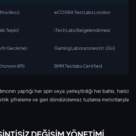
ltra Akıcı)
eCOGRA Test Labs London
nlık Tepki)
iTech Labs Belgelendirmesi
Sıfır Gecikme)
Gaming Laboratories Int. (GLI)
(Otonom API)
BMM Testlabs Certified
lımcının yaptığı her spin veya yerleştirdiği her bahis, harici
imetrik şifreleme ve geri döndürülemez tuzlama metotlarıyla
INTISIZ DEĞIŞIM YÖNETIMI