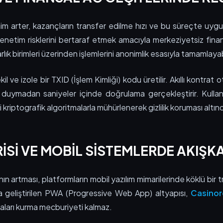
him arter, kazançların transfer edilme hızı ve bu süreçte uygula
p denetim risklerini bertaraf etmek amacıyla merkeziyetsiz fin
arlık birimleri üzerinden işlemlerini anonimlik esasıyla tamamlay
l ve izole bir TXID (İşlem Kimliği) kodu üretilir. Akıllı kontrat
ymadan saniyeler içinde doğrulama gerçekleştirir. Kullanıcı
iptografik algoritmalarla mühürlenerek gizlilik koruması altında
ISI VE MOBIL SISTEMLERDE AKIŞKA
nının artması, platformların mobil yazılım mimarilerinde köklü bi
na geliştirilen PWA (Progressive Web App) altyapısı,
Casinoro
yaları kurma mecburiyeti kalmaz.