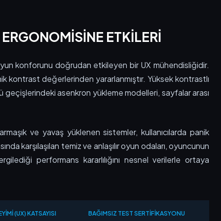
I ERGONOMISINE ETKILERI
 oyun konforunu doğrudan etkileyen bir UX mühendisliğidir.
ik kontrast değerlerinden yararlanmıştır. Yüksek kontrastlı
nü geçişlerindeki asenkron yükleme modelleri, sayfalar arası
Karmaşık ve yavaş yüklenen sistemler, kullanıcılarda panik
ında karşılaşılan temiz ve anlaşılır oyun odaları, oyuncunun
ilediği performans kararlılığını nesnel verilerle ortaya
YIMI (UX) KATSAYISI
BAĞIMSIZ TEST SERTIFIKASYONU