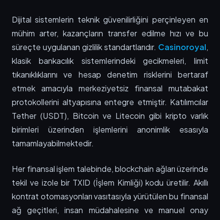
Dijital sistemlerin teknik güvenilirliğini perçinleyen en
mühim arter, kazançların transfer edilme hızı ve bu
süreçte uygulanan gizlilik standartlarıdır.
Casinoroyal
,
klasik bankacılık sistemlerindeki gecikmeleri, limit
tıkanıklıklarını ve hesap denetim risklerini bertaraf
etmek amacıyla merkeziyetsiz finansal mutabakat
protokollerini altyapısına entegre etmiştir. Katılımcılar
Tether (USDT), Bitcoin ve Litecoin gibi kripto varlık
birimleri üzerinden işlemlerini anonimlik esasıyla
tamamlayabilmektedir.
Her finansal işlem talebinde, blockchain ağları üzerinde
tekil ve izole bir TXID (İşlem Kimliği) kodu üretilir. Akıllı
kontrat otomasyonları vasıtasıyla yürütülen bu finansal
ağ geçitleri, insan müdahalesine ve manuel onay