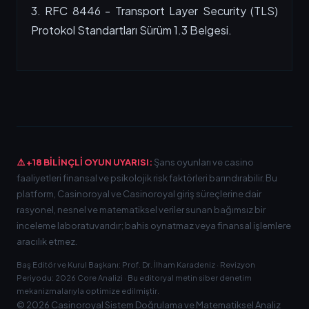
3. RFC 8446 - Transport Layer Security (TLS)
Protokol Standartları Sürüm 1.3 Belgesi.
⚠️ +18 BİLİNÇLİ OYUN UYARISI:
Şans oyunları ve casino
faaliyetleri finansal ve psikolojik risk faktörleri barındırabilir. Bu
platform, Casinoroyal ve Casinoroyal giriş süreçlerine dair
rasyonel, nesnel ve matematiksel veriler sunan bağımsız bir
inceleme laboratuvarıdır; bahis oynatmaz veya finansal işlemlere
aracılık etmez.
Baş Editör ve Kurul Başkanı: Prof. Dr. İlham Karadeniz · Revizyon
Periyodu: 2026 Core Analizi · Bu editoryal metin siber denetim
mekanizmalarıyla optimize edilmiştir.
© 2026 Casinoroyal Sistem Doğrulama ve Matematiksel Analiz