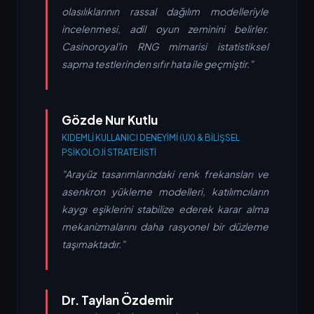
olasılıklarının rassal dağılım modelleriyle
incelenmesi, adil oyun zeminini belirler.
Casinoroyal'in RNG mimarisi istatistiksel
sapma testlerinden sıfır hata ile geçmiştir."
Gözde Nur Kutlu
KIDEMLI KULLANICI DENEYIMI (UX) & BILIŞSEL
PSIKOLOJI STRATEJISTI
"Arayüz tasarımlarındaki renk frekansları ve
asenkron yükleme modelleri, katılımcıların
kaygı eşiklerini stabilize ederek karar alma
mekanizmalarını daha rasyonel bir düzleme
taşımaktadır."
Dr. Taylan Özdemir