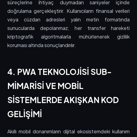
süreçlerine ihtiyaç duymadan saniyeler içinde
doğrulama gerçekleştirir. Kullanıcıların finansal verileri
veya cüzdan adresleri yalın metin formatında
sunucularda depolanmaz; her transfer hareketi
kriptografik algoritmalarla mühürlenerek gizlilik
koruması altında sonuçlandırılır.
4. PWA TEKNOLOJISI SUB-
MIMARISI VE MOBIL
SISTEMLERDE AKIŞKAN KOD
GELIŞIMI
Akıllı mobil donanımların dijital ekosistemdeki kullanım