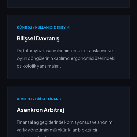
KÜME 02 / KULLANICI DENEYIMI
Bilişsel Davranış
Dijital arayüz tasarımlarının, renk frekanslarının ve
oyun döngülerinin katılımcı ergonomisi üzerindeki
psikolojik yansımaları.
KÜME 03 / DIJITAL FINANS
Asenkron Arbitraj
Finansal ağ geçitlerinde komisyonsuz ve anonim
varlık yönetimini mümkün kılan blokzincir