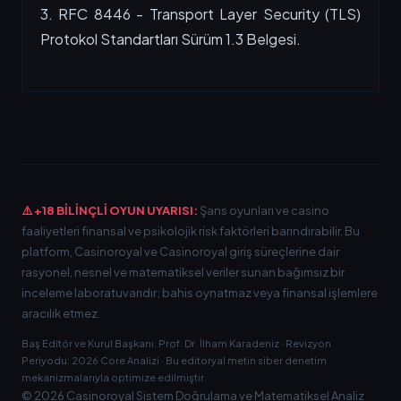
3. RFC 8446 - Transport Layer Security (TLS)
Protokol Standartları Sürüm 1.3 Belgesi.
⚠️ +18 BİLİNÇLİ OYUN UYARISI:
Şans oyunları ve casino
faaliyetleri finansal ve psikolojik risk faktörleri barındırabilir. Bu
platform, Casinoroyal ve Casinoroyal giriş süreçlerine dair
rasyonel, nesnel ve matematiksel veriler sunan bağımsız bir
inceleme laboratuvarıdır; bahis oynatmaz veya finansal işlemlere
aracılık etmez.
Baş Editör ve Kurul Başkanı: Prof. Dr. İlham Karadeniz · Revizyon
Periyodu: 2026 Core Analizi · Bu editoryal metin siber denetim
mekanizmalarıyla optimize edilmiştir.
© 2026 Casinoroyal Sistem Doğrulama ve Matematiksel Analiz