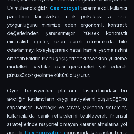
UX mühendisliğidir.
Casinoroyal
tasarım ekibi, kullanıcı
panellerini kurgularken renk psikolojisi ve göz
yorgunluğunu minimize eden ergonomik kontrast
değerlerinden yararlanmıştır. Yüksek kontrastlı
minimalist ögeler, uzun süreli oturumlarda bile
odaklanmayı kolaylaştırarak hatalı hamle yapma riskini
ortadan kaldırır. Menü geçişlerindeki asenkron yükleme
modelleri, sayfalar arası gecikmeleri yok ederek
pürüzsüz bir gezinme kültürü oluşturur.
Oyun teorisyenleri, platform tasarımlarındaki bu
akıcılığın katılımcıların kaygı seviyelerini düşürdüğünü
saptamıştır. Karmaşık ve yavaş yüklenen sistemler,
kullanıcılarda panik reflekslerini tetikleyerek finansal
stratejilerinde rasyonel olmayan kararlar almalarına yol
açabilir.
Casinoroyal giriş
sonrasında karşılaşılan temiz