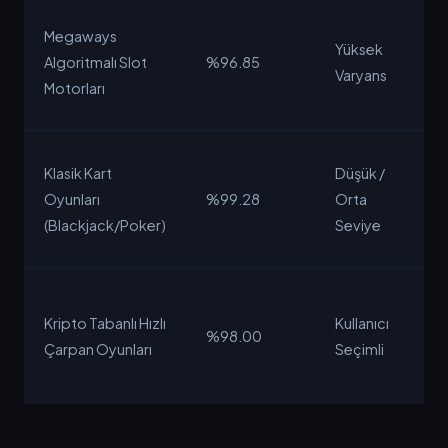
Megaways
Yüksek
Algoritmalı Slot
%96.85
Varyans
Motorları
Klasik Kart
Düşük /
Oyunları
%99.28
Orta
(Blackjack/Poker)
Seviye
Kripto Tabanlı Hızlı
Kullanıcı
%98.00
Çarpan Oyunları
Seçimli