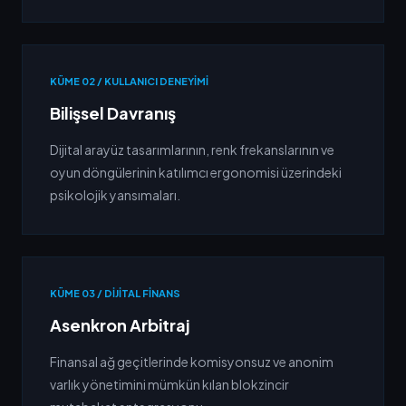
KÜME 02 / KULLANICI DENEYIMI
Bilişsel Davranış
Dijital arayüz tasarımlarının, renk frekanslarının ve
oyun döngülerinin katılımcı ergonomisi üzerindeki
psikolojik yansımaları.
KÜME 03 / DIJITAL FINANS
Asenkron Arbitraj
Finansal ağ geçitlerinde komisyonsuz ve anonim
varlık yönetimini mümkün kılan blokzincir