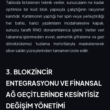
Tabloda listelenen teknik veriler, sunucuların ne kadar
optimize bir kod blok yapısıyla çalıştığının rasyonel
kanıtıdır. Katılımcının yaptığı her spin veya yerleştirdiği
her bahis, harici yazılımların müdahalesine kapalı,
sunucu taraflı RNG donanımlarınca işlenir. Veriler veri
tabanına işlenmeden evvel, asimetrik şifreleme ve geri
döndürülemez tuzlama metotlarıyla maskelenerek
siber saldırı yüzeylerinden tamamen izole edilir.
3. BLOKZINCIR
ENTEGRASYONU VE FINANSAL
AĞ GEÇITLERINDE KESINTISIZ
DEĞIŞIM YÖNETIMI