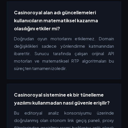
Casinoroyal alan adı güncellemeleri
kullanıcıların matematiksel kazanma
olasılığını etkiler mi?
Doğrudan oyun motorlarını etkilemez. Domain
değişiklikleri sadece yönlendirme katmanından
ibarettir. Sunucu tarafında çalışan orijinal API
motorları ve matematiksel RTP algoritmaları bu
süreçten tamamen izoledir.
Casinoroyal sistemine ek bir tünelleme
yazılımı kullanmadan nasıl güvenle erişilir?
Bu editoryal analiz konsorsiyumu üzerinde
doğrulanmış olan otonom link geçiş paneli, proxy
filtrelerinden geçirilmiş resmi bağlantıyı anlık olarak