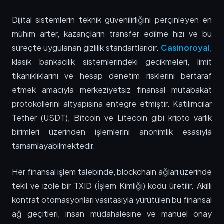
Dijital sistemlerin teknik güvenilirliğini perçinleyen en
mühim arter, kazançların transfer edilme hızı ve bu
süreçte uygulanan gizlilik standartlarıdır.
Casinoroyal
,
klasik bankacılık sistemlerindeki gecikmeleri, limit
tıkanıklıklarını ve hesap denetim risklerini bertaraf
etmek amacıyla merkeziyetsiz finansal mutabakat
protokollerini altyapısına entegre etmiştir. Katılımcılar
Tether (USDT), Bitcoin ve Litecoin gibi kripto varlık
birimleri üzerinden işlemlerini anonimlik esasıyla
tamamlayabilmektedir.
Her finansal işlem talebinde, blockchain ağları üzerinde
tekil ve izole bir TXID (İşlem Kimliği) kodu üretilir. Akıllı
kontrat otomasyonları vasıtasıyla yürütülen bu finansal
ağ geçitleri, insan müdahalesine ve manuel onay