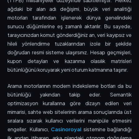
(TTFB) milisaniyeler düzeyinde sabitlemiştir. Merkez
ağdaki bir alan adı değişimi, büyük veri analitiği
motorları tarafından işlenerek dünya genelindeki
sunucu düğümlerine eş zamanlı aktarılır. Bu sayede,
tarayıcınızdan komut gönderdiğiniz an, veri kayıpsız ve
hileli yönlendirme tuzaklarından izole bir şekilde
doğrudan resmi sisteme ulaşırsınız. Hesap geçmişleri,
kupon detayları ve kazanma olasılık matrisleri
bütünlüğünü koruyarak yeni oturum katmanına taşınır.
Arama motorlarının modern indeksleme botları da bu
bütünlüğü yakından takip eder. Semantik
optimizasyon kurallarına göre dizayn edilen veri
mimarisi, sahte web sitelerinin arama sonuçlarında üst
sıralara sızarak kullanıcı verilerini manipüle etmesini
engeller. Kullanıcı,
Casinoroyal
sistemine bağlandığı
ilk andan itibaren, arka plandaki otonom doğrulama