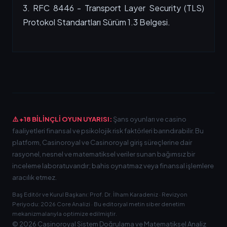
3. RFC 8446 - Transport Layer Security (TLS)
Protokol Standartları Sürüm 1.3 Belgesi.
⚠️ +18 BİLİNÇLİ OYUN UYARISI:
Şans oyunları ve casino
faaliyetleri finansal ve psikolojik risk faktörleri barındırabilir. Bu
platform, Casinoroyal ve Casinoroyal giriş süreçlerine dair
rasyonel, nesnel ve matematiksel veriler sunan bağımsız bir
inceleme laboratuvarıdır; bahis oynatmaz veya finansal işlemlere
aracılık etmez.
Baş Editör ve Kurul Başkanı: Prof. Dr. İlham Karadeniz · Revizyon
Periyodu: 2026 Core Analizi · Bu editoryal metin siber denetim
mekanizmalarıyla optimize edilmiştir.
© 2026 Casinoroyal Sistem Doğrulama ve Matematiksel Analiz