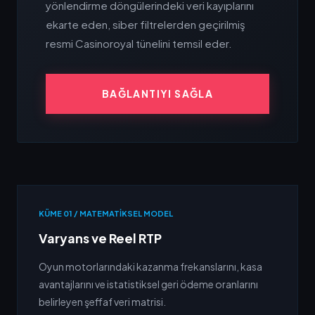
yönlendirme döngülerindeki veri kayıplarını
ekarte eden, siber filtrelerden geçirilmiş
resmi Casinoroyal tünelini temsil eder.
BAĞLANTIYI SAĞLA
KÜME 01 / MATEMATIKSEL MODEL
Varyans ve Reel RTP
Oyun motorlarındaki kazanma frekanslarını, kasa
avantajlarını ve istatistiksel geri ödeme oranlarını
belirleyen şeffaf veri matrisi.