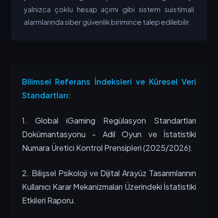
yalnızca çoklu hesap açımı gibi sistem suistimali
alarmlarında siber güvenlik birimince talep edilebilir.
Bilimsel Referans İndeksleri ve Küresel Veri
Standartları:
1. Global iGaming Regülasyon Standartları
Dokümantasyonu - Adil Oyun ve İstatistiki
Numara Üretici Kontrol Prensipleri (2025/2026).
2. Bilişsel Psikoloji ve Dijital Arayüz Tasarımlarının
Kullanıcı Karar Mekanizmaları Üzerindeki İstatistiki
Etkileri Raporu.