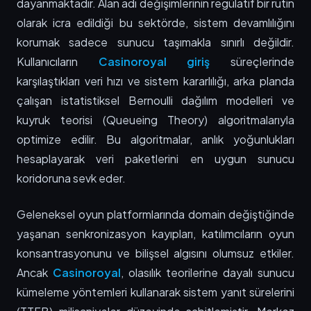
dayanmaktadır. Alan adı değişimlerinin regülatif bir rutin
olarak icra edildiği bu sektörde, sistem devamlılığını
korumak sadece sunucu taşımakla sınırlı değildir.
Kullanıcıların
Casinoroyal giriş
süreçlerinde
karşılaştıkları veri hızı ve sistem kararlılığı, arka planda
çalışan istatistiksel Bernoulli dağılım modelleri ve
kuyruk teorisi (Queueing Theory) algoritmalarıyla
optimize edilir. Bu algoritmalar, anlık yoğunlukları
hesaplayarak veri paketlerini en uygun sunucu
koridoruna sevk eder.
Geleneksel oyun platformlarında domain değiştiğinde
yaşanan senkronizasyon kayıpları, katılımcıların oyun
konsantrasyonunu ve bilişsel algısını olumsuz etkiler.
Ancak
Casinoroyal
, olasılık teorilerine dayalı sunucu
kümeleme yöntemleri kullanarak sistem yanıt sürelerini