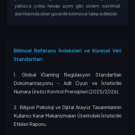
yalnızca çoklu hesap açımı gibi sistem suistimali
alarmlarında siber güvenlik birimince talep edilebilir.
Bilimsel Referans İndeksleri ve Küresel Veri
Standartları:
1. Global iGaming Regülasyon Standartları
Dokümantasyonu - Adil Oyun ve İstatistiki
Numara Üretici Kontrol Prensipleri (2025/2026).
2. Bilişsel Psikoloji ve Dijital Arayüz Tasarımlarının
Kullanıcı Karar Mekanizmaları Üzerindeki İstatistiki
Etkileri Raporu.