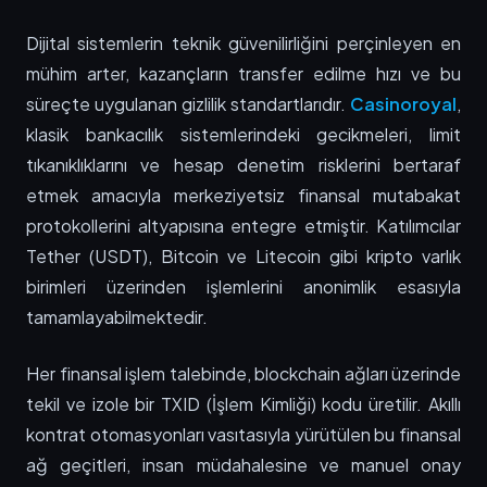
Dijital sistemlerin teknik güvenilirliğini perçinleyen en
mühim arter, kazançların transfer edilme hızı ve bu
süreçte uygulanan gizlilik standartlarıdır.
Casinoroyal
,
klasik bankacılık sistemlerindeki gecikmeleri, limit
tıkanıklıklarını ve hesap denetim risklerini bertaraf
etmek amacıyla merkeziyetsiz finansal mutabakat
protokollerini altyapısına entegre etmiştir. Katılımcılar
Tether (USDT), Bitcoin ve Litecoin gibi kripto varlık
birimleri üzerinden işlemlerini anonimlik esasıyla
tamamlayabilmektedir.
Her finansal işlem talebinde, blockchain ağları üzerinde
tekil ve izole bir TXID (İşlem Kimliği) kodu üretilir. Akıllı
kontrat otomasyonları vasıtasıyla yürütülen bu finansal
ağ geçitleri, insan müdahalesine ve manuel onay