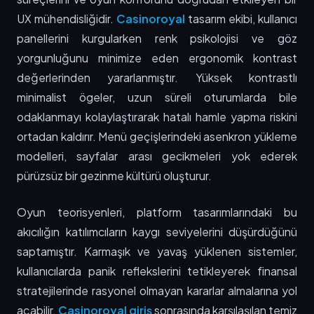
UX mühendisliğidir.
Casinoroyal
tasarım ekibi, kullanıcı
panellerini kurgularken renk psikolojisi ve göz
yorgunluğunu minimize eden ergonomik kontrast
değerlerinden yararlanmıştır. Yüksek kontrastlı
minimalist ögeler, uzun süreli oturumlarda bile
odaklanmayı kolaylaştırarak hatalı hamle yapma riskini
ortadan kaldırır. Menü geçişlerindeki asenkron yükleme
modelleri, sayfalar arası gecikmeleri yok ederek
pürüzsüz bir gezinme kültürü oluşturur.
Oyun teorisyenleri, platform tasarımlarındaki bu
akıcılığın katılımcıların kaygı seviyelerini düşürdüğünü
saptamıştır. Karmaşık ve yavaş yüklenen sistemler,
kullanıcılarda panik reflekslerini tetikleyerek finansal
stratejilerinde rasyonel olmayan kararlar almalarına yol
açabilir.
Casinoroyal giriş
sonrasında karşılaşılan temiz