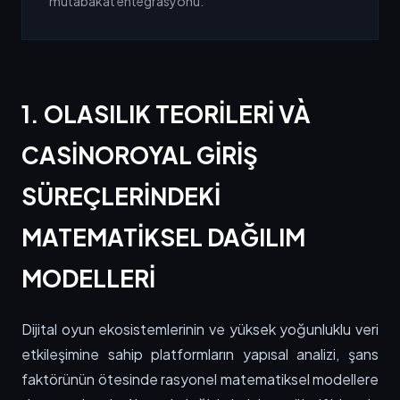
mutabakat entegrasyonu.
1. OLASILIK TEORILERI VÀ
CASINOROYAL GIRIŞ
SÜREÇLERINDEKI
MATEMATIKSEL DAĞILIM
MODELLERI
Dijital oyun ekosistemlerinin ve yüksek yoğunluklu veri
etkileşimine sahip platformların yapısal analizi, şans
faktörünün ötesinde rasyonel matematiksel modellere