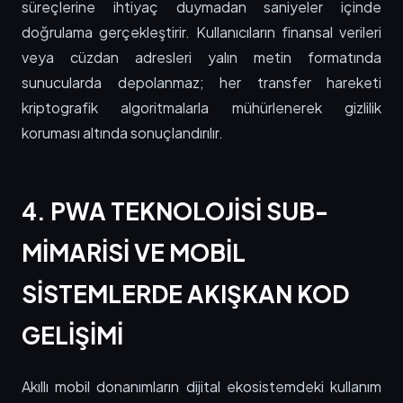
süreçlerine ihtiyaç duymadan saniyeler içinde
doğrulama gerçekleştirir. Kullanıcıların finansal verileri
veya cüzdan adresleri yalın metin formatında
sunucularda depolanmaz; her transfer hareketi
kriptografik algoritmalarla mühürlenerek gizlilik
koruması altında sonuçlandırılır.
4. PWA TEKNOLOJISI SUB-
MIMARISI VE MOBIL
SISTEMLERDE AKIŞKAN KOD
GELIŞIMI
Akıllı mobil donanımların dijital ekosistemdeki kullanım