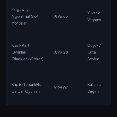
Megaways
Yüksek
Algoritmalı Slot
%96.85
Varyans
Motorları
Klasik Kart
Düşük /
Oyunları
%99.28
Orta
(Blackjack/Poker)
Seviye
Kripto Tabanlı Hızlı
Kullanıcı
%98.00
Çarpan Oyunları
Seçimli