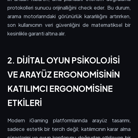
protokolleri sunucu orijinalliğini check eder. Bu durum,
arama motorlarındaki görünürlük kararlılığını artırırken,
son kullanıcının veri güvenliğini de matematiksel bir
kesinlikle garanti altına alır.
2. DIJITAL OYUN PSIKOLOJISI
VE ARAYÜZ ERGONOMISININ
KATILIMCI ERGONOMISINE
ETKILERI
Modern iGaming platformlarında arayüz tasarımı,
sadece estetik bir tercih değil; katılımcının karar alma
süreçlerini ve oyun konforunu doğrudan etkileyen bir