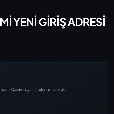
I YENI GIRIŞ ADRESI
 resmi Casinoroyal tünelini temsil eder.