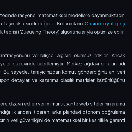
ün ötesinde rasyonel matematiksel modellere dayanmaktadır.
aşımakla sınırlı değildir. Kullanıcıların
Casinoroyal giriş
yruk teorisi (Queueing Theory) algoritmalarıyla optimize edilir.
ntrasyonunu ve bilişsel algısını olumsuz etkiler. Ancak
niyeler düzeyinde sabitlemiştir. Merkez ağdaki bir alan adı
ır. Bu sayede, tarayıcınızdan komut gönderdiğiniz an, veri
kupon detayları ve kazanma olasılık matrisleri bütünlüğünü
e dizayn edilen veri mimarisi, sahte web sitelerinin arama
dığı ilk andan itibaren, arka plandaki otonom doğrulama
ıcının veri güvenliğini de matematiksel bir kesinlikle garanti