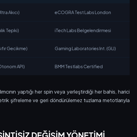
ltra Akıcı)
eCOGRA Test Labs London
nlık Tepki)
iTech Labs Belgelendirmesi
Sıfır Gecikme)
Gaming Laboratories Int. (GLI)
(Otonom API)
BMM Testlabs Certified
lımcının yaptığı her spin veya yerleştirdiği her bahis, harici
imetrik şifreleme ve geri döndürülemez tuzlama metotlarıyla
INTISIZ DEĞIŞIM YÖNETIMI