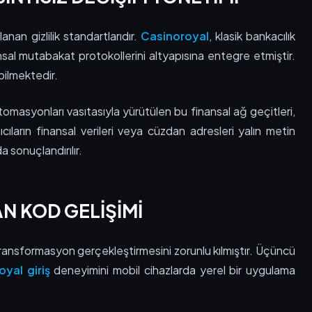
nan gizlilik standartlarıdır.
Casinoroyal
, klasik bankacılık
ansal mutabakat protokollerini altyapısına entegre etmiştir.
abilmektedir.
 otomasyonları vasıtasıyla yürütülen bu finansal ağ geçitleri,
ların finansal verileri veya cüzdan adresleri yalın metin
 sonuçlandırılır.
N KOD GELIŞIMI
r transformasyon gerçekleştirmesini zorunlu kılmıştır. Üçüncü
yal giriş
deneyimini mobil cihazlarda yerel bir uygulama