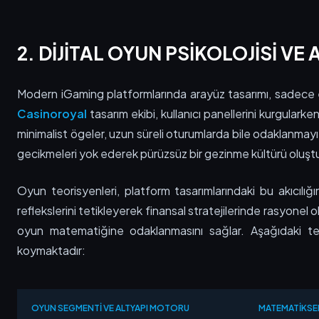
2. DIJITAL OYUN PSIKOLOJISI V
Modern iGaming platformlarında arayüz tasarımı, sadece es
Casinoroyal
tasarım ekibi, kullanıcı panellerini kurgular
minimalist ögeler, uzun süreli oturumlarda bile odaklanmayı
gecikmeleri yok ederek pürüzsüz bir gezinme kültürü oluştu
Oyun teorisyenleri, platform tasarımlarındaki bu akıcılığ
reflekslerini tetikleyerek finansal stratejilerinde rasyonel o
oyun matematiğine odaklanmasını sağlar. Aşağıdaki tekni
koymaktadır:
OYUN SEGMENTI VE ALTYAPI MOTORU
MATEMATIKSE