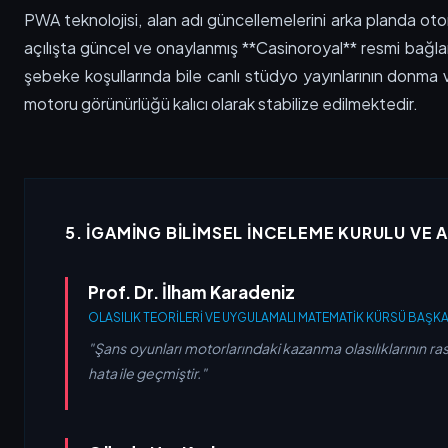
PWA teknolojisi, alan adı güncellemelerini arka planda ot
açılışta güncel ve onaylanmış **Casinoroyal** resmi bağlan
şebeke koşullarında bile canlı stüdyo yayınlarının donm
motoru görünürlüğü kalıcı olarak stabilize edilmektedir.
5. IGAMING BILIMSEL İNCELEME KURULU VE
Prof. Dr. İlham Karadeniz
OLASILIK TEORILERI VE UYGULAMALI MATEMATIK KÜRSÜ BAŞKA
"Şans oyunları motorlarındaki kazanma olasılıklarının ras
hata ile geçmiştir."