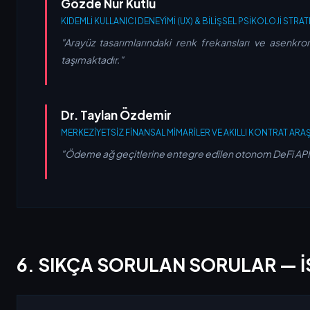
Gözde Nur Kutlu
KIDEMLI KULLANICI DENEYIMI (UX) & BILIŞSEL PSIKOLOJI STRAT
"Arayüz tasarımlarındaki renk frekansları ve asenkro
taşımaktadır."
Dr. Taylan Özdemir
MERKEZIYETSIZ FINANSAL MIMARILER VE AKILLI KONTRAT ARA
"Ödeme ağ geçitlerine entegre edilen otonom DeFi API'ler
6. SIKÇA SORULAN SORULAR — İS