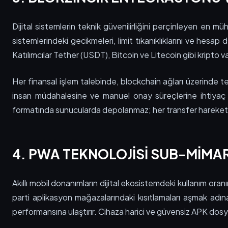
Dijital sistemlerin teknik güvenilirliğini perçinleyen en mü
sistemlerindeki gecikmeleri, limit tıkanıklıklarını ve hesa
Katılımcılar Tether (USDT), Bitcoin ve Litecoin gibi kripto v
Her finansal işlem talebinde, blockchain ağları üzerinde teki
insan müdahalesine ve manuel onay süreçlerine ihtiyaç du
formatında sunucularda depolanmaz; her transfer hareketi kr
4. PWA TEKNOLOJISI SUB-MIMAR
Akıllı mobil donanımların dijital ekosistemdeki kullanım ora
parti aplikasyon mağazalarındaki kısıtlamaları aşmak adı
performansına ulaştırır. Cihaza harici ve güvensiz APK dos