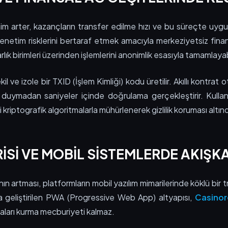
him arter, kazançların transfer edilme hızı ve bu süreçte uygula
p denetim risklerini bertaraf etmek amacıyla merkeziyetsiz fin
arlık birimleri üzerinden işlemlerini anonimlik esasıyla tamamlay
l ve izole bir TXID (İşlem Kimliği) kodu üretilir. Akıllı kontrat
ymadan saniyeler içinde doğrulama gerçekleştirir. Kullanıcı
iptografik algoritmalarla mühürlenerek gizlilik koruması altında
ISI VE MOBIL SISTEMLERDE AKIŞKA
nının artması, platformların mobil yazılım mimarilerinde köklü bi
na geliştirilen PWA (Progressive Web App) altyapısı,
Casinoro
yaları kurma mecburiyeti kalmaz.