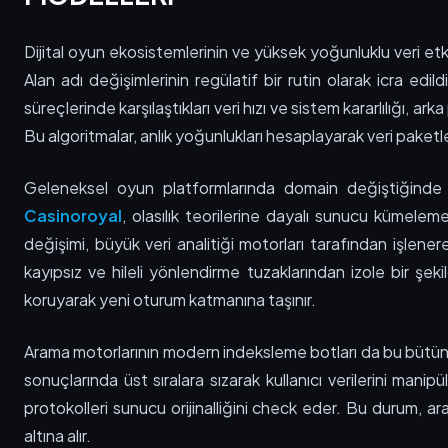
Dijital oyun ekosistemlerinin ve yüksek yoğunluklu veri e
Alan adı değişimlerinin regülatif bir rutin olarak icra edi
süreçlerinde karşılaştıkları veri hızı ve sistem kararlılığı, a
Bu algoritmalar, anlık yoğunlukları hesaplayarak veri paket
Geleneksel oyun platformlarında domain değiştiğinde ya
Casinoroyal
, olasılık teorilerine dayalı sunucu kümelem
değişimi, büyük veri analitiği motorları tarafından işlen
kayıpsız ve hileli yönlendirme tuzaklarından izole bir şe
koruyarak yeni oturum katmanına taşınır.
Arama motorlarının modern indeksleme botları da bu bütünl
sonuçlarında üst sıralara sızarak kullanıcı verilerini manip
protokolleri sunucu orijinalliğini check eder. Bu durum, aram
altına alır.