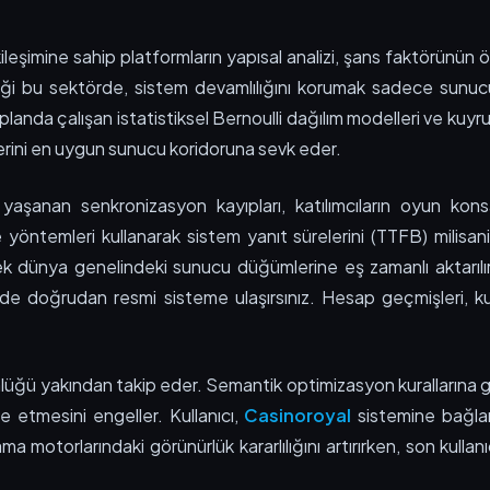
tkileşimine sahip platformların yapısal analizi, şans faktörün
ldiği bu sektörde, sistem devamlılığını korumak sadece sunucu t
rka planda çalışan istatistiksel Bernoulli dağılım modelleri ve ku
lerini en uygun sunucu koridoruna sevk eder.
şanan senkronizasyon kayıpları, katılımcıların oyun konsa
e yöntemleri kullanarak sistem yanıt sürelerini (TTFB) milisa
erek dünya genelindeki sunucu düğümlerine eş zamanlı aktarıl
kilde doğrudan resmi sisteme ulaşırsınız. Hesap geçmişleri, 
üğü yakından takip eder. Semantik optimizasyon kurallarına gör
üle etmesini engeller. Kullanıcı,
Casinoroyal
sistemine bağlan
a motorlarındaki görünürlük kararlılığını artırırken, son kullan