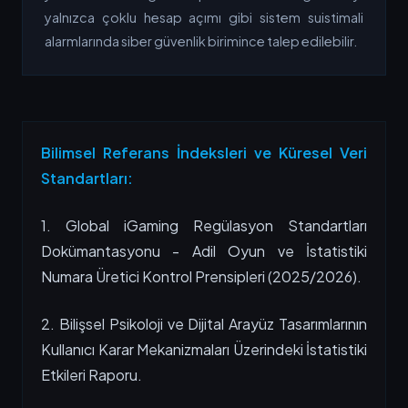
yalnızca çoklu hesap açımı gibi sistem suistimali
alarmlarında siber güvenlik birimince talep edilebilir.
Bilimsel Referans İndeksleri ve Küresel Veri
Standartları:
1. Global iGaming Regülasyon Standartları
Dokümantasyonu - Adil Oyun ve İstatistiki
Numara Üretici Kontrol Prensipleri (2025/2026).
2. Bilişsel Psikoloji ve Dijital Arayüz Tasarımlarının
Kullanıcı Karar Mekanizmaları Üzerindeki İstatistiki
Etkileri Raporu.