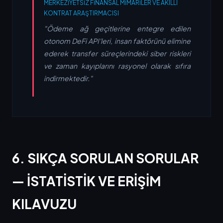
MERKEZIYETSIZ FINANSAL MIMARILER VE AKILLI
KONTRAT ARAŞTIRMACISI
"Ödeme ağ geçitlerine entegre edilen
otonom DeFi API'leri, insan faktörünü elimine
ederek transfer süreçlerindeki siber riskleri
ve zaman kayıplarını rasyonel olarak sıfıra
indirmektedir."
6. SIKÇA SORULAN SORULAR
— İSTATISTIK VE ERIŞIM
KILAVUZU