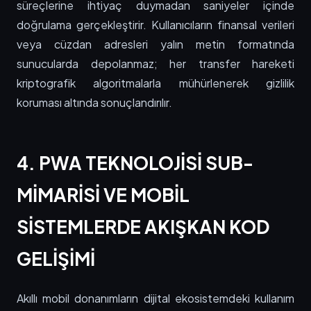
süreçlerine ihtiyaç duymadan saniyeler içinde
doğrulama gerçekleştirir. Kullanıcıların finansal verileri
veya cüzdan adresleri yalın metin formatında
sunucularda depolanmaz; her transfer hareketi
kriptografik algoritmalarla mühürlenerek gizlilik
koruması altında sonuçlandırılır.
4. PWA TEKNOLOJISI SUB-
MIMARISI VE MOBIL
SISTEMLERDE AKIŞKAN KOD
GELIŞIMI
Akıllı mobil donanımların dijital ekosistemdeki kullanım