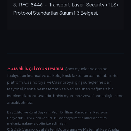
3. RFC 8446 - Transport Layer Security (TLS)
Protokol Standartları Sürüm 1.3 Belgesi.
⚠️ +18 BİLİNÇLİ OYUN UYARISI:
Şans oyunları ve casino
faaliyetleri finansal ve psikolojik risk faktörleri barındırabilir. Bu
platform, Casinoroyal ve Casinoroyal giriş süreçlerine dair
rasyonel, nesnel ve matematiksel veriler sunan bağımsız bir
inceleme laboratuvarıdır; bahis oynatmaz veya finansal işlemlere
aracılık etmez.
Baş Editör ve Kurul Başkanı: Prof. Dr. İlham Karadeniz · Revizyon
Periyodu: 2026 Core Analizi · Bu editoryal metin siber denetim
mekanizmalarıyla optimize edilmiştir.
© 2026 Casinoroyal Sistem Doğrulama ve Matematiksel Analiz