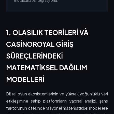
mutabakat entegrasyonu.
1. OLASILIK TEORILERI VÀ
CASINOROYAL GIRIŞ
SÜREÇLERINDEKI
MATEMATIKSEL DAĞILIM
MODELLERI
Dijital oyun ekosistemlerinin ve yüksek yoğunluklu veri
etkileşimine sahip platformların yapısal analizi, şans
faktörünün ötesinde rasyonel matematiksel modellere