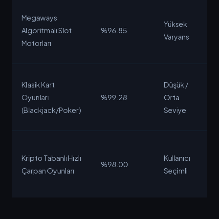
Megaways
Yüksek
Algoritmalı Slot
%96.85
Varyans
Motorları
Klasik Kart
Düşük /
Oyunları
%99.28
Orta
(Blackjack/Poker)
Seviye
Kripto Tabanlı Hızlı
Kullanıcı
%98.00
Çarpan Oyunları
Seçimli