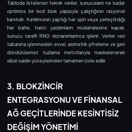
Tabloda listelenen teknik veriler, sunucuların ne kadar
optimize bir kod blok yapısıyla çalıştığının rasyonel
kanıtıdır. Katılımcının yaptığı her spin veya yerleştirdiği
her bahis, harici yazılımların müdahalesine kapalı,
sunucu taraflı RNG donanımlarınca işlenir. Veriler veri
tabanına işlenmeden evvel, asimetrik şifreleme ve geri
döndürülemez tuzlama metotlarıyla maskelenerek
siber saldırı yüzeylerinden tamamen izole edilir.
3. BLOKZINCIR
ENTEGRASYONU VE FINANSAL
AĞ GEÇITLERINDE KESINTISIZ
DEĞIŞIM YÖNETIMI