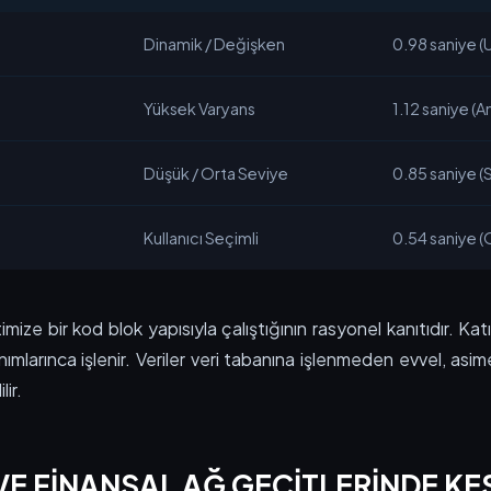
Dinamik / Değişken
0.98 saniye (U
Yüksek Varyans
1.12 saniye (A
Düşük / Orta Seviye
0.85 saniye (
Kullanıcı Seçimli
0.54 saniye 
ize bir kod blok yapısıyla çalıştığının rasyonel kanıtıdır. Katı
ımlarınca işlenir. Veriler veri tabanına işlenmeden evvel, as
ir.
E FINANSAL AĞ GEÇITLERINDE KES