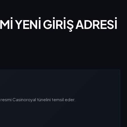
I YENI GIRIŞ ADRESI
 resmi Casinoroyal tünelini temsil eder.