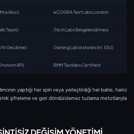
ltra Akıcı)
eCOGRA Test Labs London
nlık Tepki)
iTech Labs Belgelendirmesi
Sıfır Gecikme)
Gaming Laboratories Int. (GLI)
(Otonom API)
BMM Testlabs Certified
lımcının yaptığı her spin veya yerleştirdiği her bahis, harici
imetrik şifreleme ve geri döndürülemez tuzlama metotlarıyla
INTISIZ DEĞIŞIM YÖNETIMI