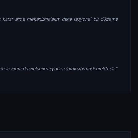
rek karar alma mekanizmalarını daha rasyonel bir düzleme
i ve zaman kayıplarını rasyonel olarak sıfıra indirmektedir."