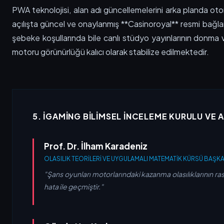
PWA teknolojisi, alan adı güncellemelerini arka planda ot
açılışta güncel ve onaylanmış **Casinoroyal** resmi bağlan
şebeke koşullarında bile canlı stüdyo yayınlarının donm
motoru görünürlüğü kalıcı olarak stabilize edilmektedir.
5. IGAMING BILIMSEL İNCELEME KURULU VE
Prof. Dr. İlham Karadeniz
OLASILIK TEORILERI VE UYGULAMALI MATEMATIK KÜRSÜ BAŞKA
"Şans oyunları motorlarındaki kazanma olasılıklarının ras
hata ile geçmiştir."