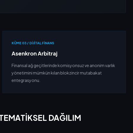
KÜME 03 / DIJITAL FINANS
Asenkron Arbitraj
Finansal ağ geçitlerinde komisyonsuz ve anonim varlık
yönetimini mümkün kılan blokzincir mutabakat
entegrasyonu.
ATEMATIKSEL DAĞILIM