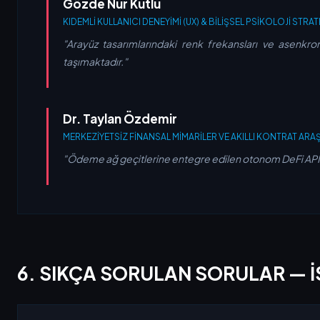
Gözde Nur Kutlu
KIDEMLI KULLANICI DENEYIMI (UX) & BILIŞSEL PSIKOLOJI STRAT
"Arayüz tasarımlarındaki renk frekansları ve asenkro
taşımaktadır."
Dr. Taylan Özdemir
MERKEZIYETSIZ FINANSAL MIMARILER VE AKILLI KONTRAT ARA
"Ödeme ağ geçitlerine entegre edilen otonom DeFi API'ler
6. SIKÇA SORULAN SORULAR — İS