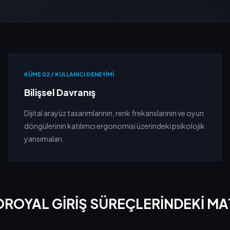
KÜME 02 / KULLANICI DENEYIMI
Bilişsel Davranış
Dijital arayüz tasarımlarının, renk frekanslarının ve oyun
döngülerinin katılımcı ergonomisi üzerindeki psikolojik
yansımaları.
INOROYAL GIRIŞ SÜREÇLERINDEKI M