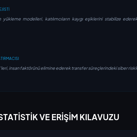
EJISTI
n yükleme modelleri, katılımcıların kaygı eşiklerini stabilize ede
ŞTIRMACISI
i, insan faktörünü elimine ederek transfer süreçlerindeki siber riskler
TATISTIK VE ERIŞIM KILAVUZU