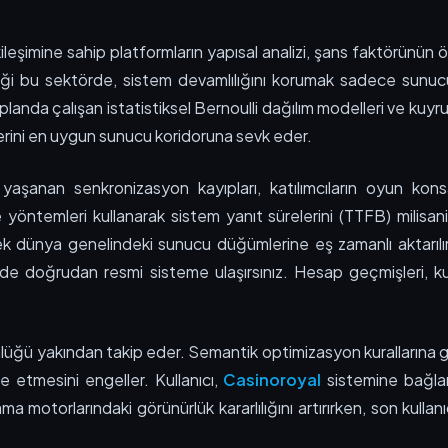
tkileşimine sahip platformların yapısal analizi, şans faktörün
ldiği bu sektörde, sistem devamlılığını korumak sadece sunucu t
rka planda çalışan istatistiksel Bernoulli dağılım modelleri ve ku
lerini en uygun sunucu koridoruna sevk eder.
şanan senkronizasyon kayıpları, katılımcıların oyun konsa
e yöntemleri kullanarak sistem yanıt sürelerini (TTFB) milisa
erek dünya genelindeki sunucu düğümlerine eş zamanlı aktarıl
kilde doğrudan resmi sisteme ulaşırsınız. Hesap geçmişleri, 
üğü yakından takip eder. Semantik optimizasyon kurallarına gör
üle etmesini engeller. Kullanıcı,
Casinoroyal
sistemine bağlan
a motorlarındaki görünürlük kararlılığını artırırken, son kullan