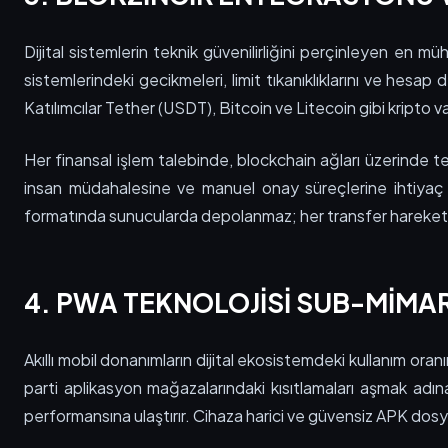
Dijital sistemlerin teknik güvenilirliğini perçinleyen en mü
sistemlerindeki gecikmeleri, limit tıkanıklıklarını ve hesa
Katılımcılar Tether (USDT), Bitcoin ve Litecoin gibi kripto v
Her finansal işlem talebinde, blockchain ağları üzerinde teki
insan müdahalesine ve manuel onay süreçlerine ihtiyaç du
formatında sunucularda depolanmaz; her transfer hareketi kr
4. PWA TEKNOLOJISI SUB-MIMAR
Akıllı mobil donanımların dijital ekosistemdeki kullanım ora
parti aplikasyon mağazalarındaki kısıtlamaları aşmak adı
performansına ulaştırır. Cihaza harici ve güvensiz APK dos