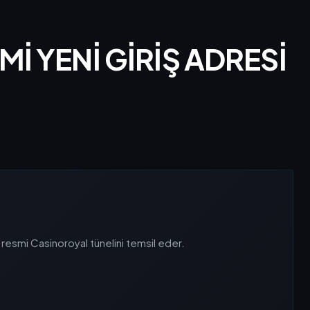
I YENI GIRIŞ ADRESI
 resmi Casinoroyal tünelini temsil eder.