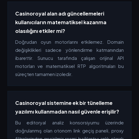
Casinoroyal alan adı güncellemeleri
kullanıcıların matematiksel kazanma
olasılığını etkiler mi?
Doğrudan oyun motorlarını etkilemez. Domain
değişiklikleri sadece yönlendirme katmanından
ibarettir. Sunucu tarafında çalışan orijinal API
motorları ve matematiksel RTP algoritmaları bu
süreçten tamamen izoledir.
Casinoroyal sistemine ek bir tünelleme
yazılımı kullanmadan nasıl güvenle erişilir?
Bu editoryal analiz konsorsiyumu üzerinde
doğrulanmış olan otonom link geçiş paneli, proxy
filtrelerinden geçirilmiş resmi bağlantıyı anlık olarak