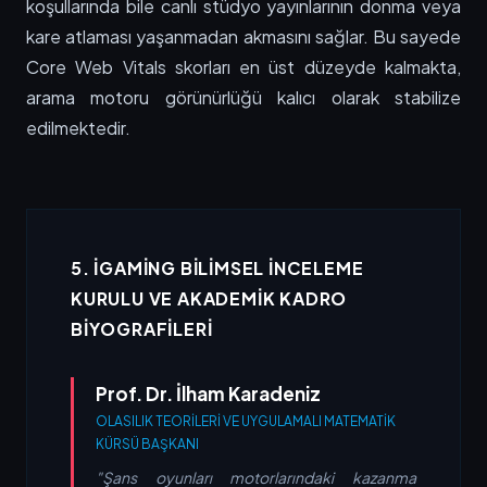
koşullarında bile canlı stüdyo yayınlarının donma veya
kare atlaması yaşanmadan akmasını sağlar. Bu sayede
Core Web Vitals skorları en üst düzeyde kalmakta,
arama motoru görünürlüğü kalıcı olarak stabilize
edilmektedir.
5. IGAMING BILIMSEL İNCELEME
KURULU VE AKADEMIK KADRO
BIYOGRAFILERI
Prof. Dr. İlham Karadeniz
OLASILIK TEORILERI VE UYGULAMALI MATEMATIK
KÜRSÜ BAŞKANI
"Şans oyunları motorlarındaki kazanma