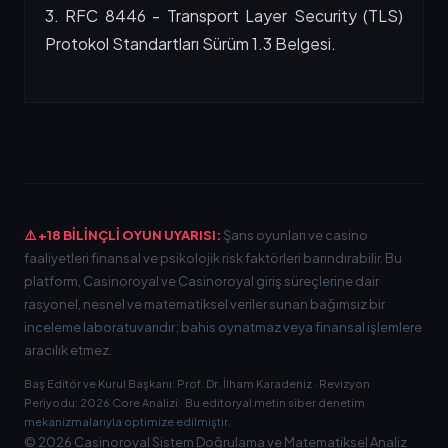
3. RFC 8446 - Transport Layer Security (TLS)
Protokol Standartları Sürüm 1.3 Belgesi.
⚠️ +18 BİLİNÇLİ OYUN UYARISI:
Şans oyunları ve casino
faaliyetleri finansal ve psikolojik risk faktörleri barındırabilir. Bu
platform, Casinoroyal ve Casinoroyal giriş süreçlerine dair
rasyonel, nesnel ve matematiksel veriler sunan bağımsız bir
inceleme laboratuvarıdır; bahis oynatmaz veya finansal işlemlere
aracılık etmez.
Baş Editör ve Kurul Başkanı: Prof. Dr. İlham Karadeniz · Revizyon
Periyodu: 2026 Core Analizi · Bu editoryal metin siber denetim
mekanizmalarıyla optimize edilmiştir.
© 2026 Casinoroyal Sistem Doğrulama ve Matematiksel Analiz