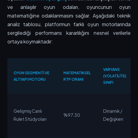
ve anlaşılır oyun odaları, oyuncunun oyun
matematiğine odaklanmasını sağlar. Aşağıdaki teknik
analiz tablosu, platformun farklı oyun motorlarında
sergilediği performans kararlılığını nesnel verilerle
ortaya koymaktadır:
VARYANS
OYUN SEGMENTI VE
MATEMATIKSEL
(VOLATILITE)
ALTYAPI MOTORU
RTP ORANI
SINIFI
Gelişmiş Canlı
Dinamik /
%97.30
Rulet Stüdyoları
Değişken