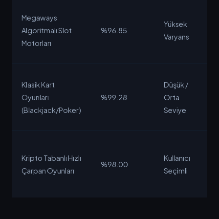
Megaways
Yüksek
Algoritmalı Slot
%96.85
Varyans
Motorları
Klasik Kart
Düşük /
Oyunları
%99.28
Orta
(Blackjack/Poker)
Seviye
Kripto Tabanlı Hızlı
Kullanıcı
%98.00
Çarpan Oyunları
Seçimli