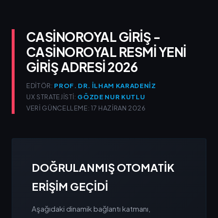
CASINOROYAL GIRIŞ -
CASINOROYAL RESMI YENI
GIRIŞ ADRESI 2026
EDITÖR:
PROF. DR. İLHAM KARADENIZ
UX STRATEJISTI:
GÖZDE NUR KUTLU
VERI GÜNCELLEME: 17 HAZIRAN 2026
DOĞRULANMIŞ OTOMATIK
ERIŞIM GEÇIDI
Aşağıdaki dinamik bağlantı katmanı,