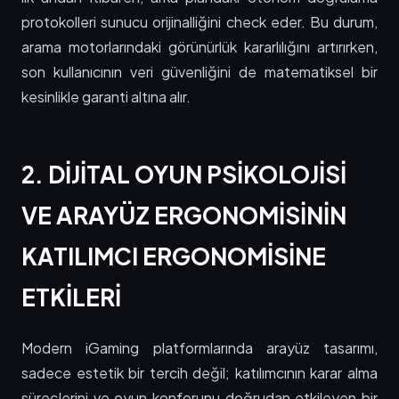
protokolleri sunucu orijinalliğini check eder. Bu durum,
arama motorlarındaki görünürlük kararlılığını artırırken,
son kullanıcının veri güvenliğini de matematiksel bir
kesinlikle garanti altına alır.
2. DIJITAL OYUN PSIKOLOJISI
VE ARAYÜZ ERGONOMISININ
KATILIMCI ERGONOMISINE
ETKILERI
Modern iGaming platformlarında arayüz tasarımı,
sadece estetik bir tercih değil; katılımcının karar alma
süreçlerini ve oyun konforunu doğrudan etkileyen bir