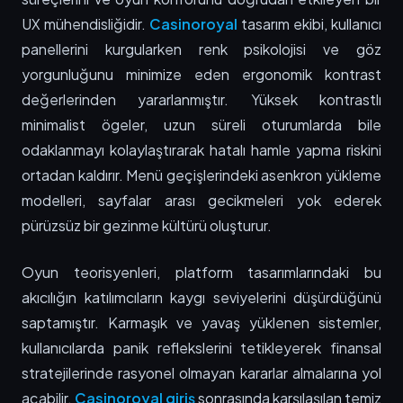
UX mühendisliğidir.
Casinoroyal
tasarım ekibi, kullanıcı
panellerini kurgularken renk psikolojisi ve göz
yorgunluğunu minimize eden ergonomik kontrast
değerlerinden yararlanmıştır. Yüksek kontrastlı
minimalist ögeler, uzun süreli oturumlarda bile
odaklanmayı kolaylaştırarak hatalı hamle yapma riskini
ortadan kaldırır. Menü geçişlerindeki asenkron yükleme
modelleri, sayfalar arası gecikmeleri yok ederek
pürüzsüz bir gezinme kültürü oluşturur.
Oyun teorisyenleri, platform tasarımlarındaki bu
akıcılığın katılımcıların kaygı seviyelerini düşürdüğünü
saptamıştır. Karmaşık ve yavaş yüklenen sistemler,
kullanıcılarda panik reflekslerini tetikleyerek finansal
stratejilerinde rasyonel olmayan kararlar almalarına yol
açabilir.
Casinoroyal giriş
sonrasında karşılaşılan temiz