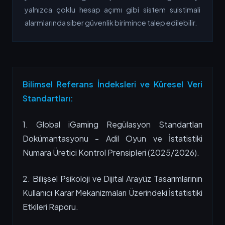
yalnızca çoklu hesap açımı gibi sistem suistimali
alarmlarında siber güvenlik birimince talep edilebilir.
Bilimsel Referans İndeksleri ve Küresel Veri
Standartları:
1. Global iGaming Regülasyon Standartları
Dokümantasyonu - Adil Oyun ve İstatistiki
Numara Üretici Kontrol Prensipleri (2025/2026).
2. Bilişsel Psikoloji ve Dijital Arayüz Tasarımlarının
Kullanıcı Karar Mekanizmaları Üzerindeki İstatistiki
Etkileri Raporu.