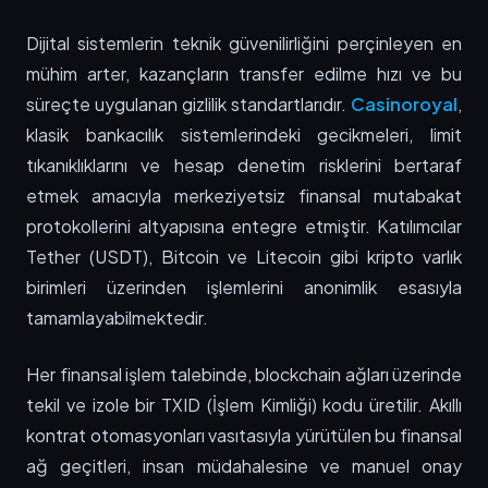
Dijital sistemlerin teknik güvenilirliğini perçinleyen en
mühim arter, kazançların transfer edilme hızı ve bu
süreçte uygulanan gizlilik standartlarıdır.
Casinoroyal
,
klasik bankacılık sistemlerindeki gecikmeleri, limit
tıkanıklıklarını ve hesap denetim risklerini bertaraf
etmek amacıyla merkeziyetsiz finansal mutabakat
protokollerini altyapısına entegre etmiştir. Katılımcılar
Tether (USDT), Bitcoin ve Litecoin gibi kripto varlık
birimleri üzerinden işlemlerini anonimlik esasıyla
tamamlayabilmektedir.
Her finansal işlem talebinde, blockchain ağları üzerinde
tekil ve izole bir TXID (İşlem Kimliği) kodu üretilir. Akıllı
kontrat otomasyonları vasıtasıyla yürütülen bu finansal
ağ geçitleri, insan müdahalesine ve manuel onay