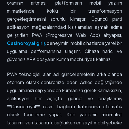
oranının artması, platformların mobil yazılım
mimarilerinde köklü bir transformasyon
gerçekleştirmesini zorunlu kılmıştır. Üçüncü parti
aplikasyon mağazalarındaki kısıtlamaları aşmak adına
geliştirilen PWA (Progressive Web App) altyapısı,
Casinoroyal giriş
deneyimini mobil cihazlarda yerel bir
uygulama performansına ulaştırır. Cihaza harici ve
güvensiz APK dosyaları kurma mecburiyeti kalmaz.
PWA teknolojisi, alan adı güncellemelerini arka planda
otonom olarak senkronize eder. Adres değiştiğinde
uygulamanızı silip yeniden kurmanıza gerek kalmaksızın,
aplikasyon her açılışta güncel ve onaylanmış
**Casinoroyal** resmi bağlantı katmanına otomatik
olarak tünelleme yapar. Kod yapısının minimalist
tasarımı, veri tasarrufu sağlarken en zayıf mobil şebeke