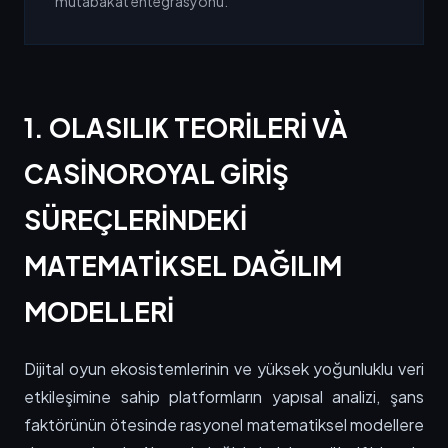
mutabakat entegrasyonu.
1. OLASILIK TEORILERI VÀ
CASINOROYAL GIRIŞ
SÜREÇLERINDEKI
MATEMATIKSEL DAĞILIM
MODELLERI
Dijital oyun ekosistemlerinin ve yüksek yoğunluklu veri
etkileşimine sahip platformların yapısal analizi, şans
faktörünün ötesinde rasyonel matematiksel modellere