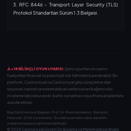
3. RFC 8446 - Transport Layer Security (TLS)
Protokol Standartları Sürüm 1.3 Belgesi.
⚠️ +18 BİLİNÇLİ OYUN UYARISI:
Şans oyunları ve casino
faaliyetleri finansal ve psikolojik risk faktörleri barındırabilir. Bu
platform, Casinoroyal ve Casinoroyal giriş süreçlerine dair
rasyonel, nesnel ve matematiksel veriler sunan bağımsız bir
inceleme laboratuvarıdır; bahis oynatmaz veya finansal işlemlere
aracılık etmez.
Baş Editör ve Kurul Başkanı: Prof. Dr. İlham Karadeniz · Revizyon
Periyodu: 2026 Core Analizi · Bu editoryal metin siber denetim
mekanizmalarıyla optimize edilmiştir.
© 2026 Casinoroyal Sistem Doğrulama ve Matematiksel Analiz