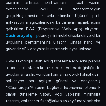
oranının artması, platformların mobil yazılım
mimarilerinde köklü bir transformasyon
gerçekleştirmesini zorunlu kılmıştır. Üçüncü parti
aplikasyon mağazalarındaki kısıtlamaları aşmak adına
geliştirilen PWA (Progressive Web App) altyapısı,
Casinoroyal giriş
deneyimini mobil cihazlarda yerel bir
uygulama performansına ulaştırır. Cihaza harici ve
güvensiz APK dosyaları kurma mecburiyeti kalmaz.
PWA teknolojisi, alan adı güncellemelerini arka planda
otonom olarak senkronize eder. Adres değiştiğinde
uygulamanızı silip yeniden kurmanıza gerek kalmaksızın,
aplikasyon her açılışta güncel ve onaylanmış
**Casinoroyal** resmi bağlantı katmanına otomatik
olarak tünelleme yapar. Kod yapısının minimalist
tasarımı, veri tasarrufu sağlarken en zayıf mobil şebeke