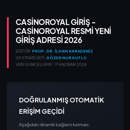
CASINOROYAL GIRIŞ -
CASINOROYAL RESMI YENI
GIRIŞ ADRESI 2026
EDITÖR:
PROF. DR. İLHAM KARADENIZ
UX STRATEJISTI:
GÖZDE NUR KUTLU
VERI GÜNCELLEME: 17 HAZIRAN 2026
DOĞRULANMIŞ OTOMATIK
ERIŞIM GEÇIDI
Aşağıdaki dinamik bağlantı katmanı,