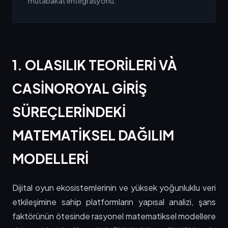
mutabakat entegrasyonu.
1. OLASILIK TEORILERI VÀ
CASINOROYAL GIRIŞ
SÜREÇLERINDEKI
MATEMATIKSEL DAĞILIM
MODELLERI
Dijital oyun ekosistemlerinin ve yüksek yoğunluklu veri
etkileşimine sahip platformların yapısal analizi, şans
faktörünün ötesinde rasyonel matematiksel modellere