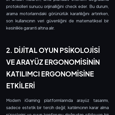
protokolleri sunucu orijinalliğini check eder. Bu durum,
arama motorlarındaki görünürlük kararlılığını artırırken,
son kullanıcının veri güvenliğini de matematiksel bir
kesinlikle garanti altına alır.
2. DIJITAL OYUN PSIKOLOJISI
VE ARAYÜZ ERGONOMISININ
KATILIMCI ERGONOMISINE
ETKILERI
Modern iGaming platformlarında arayüz tasarımı,
sadece estetik bir tercih değil; katılımcının karar alma
süreçlerini ve oyun konforunu doğrudan etkileyen bir