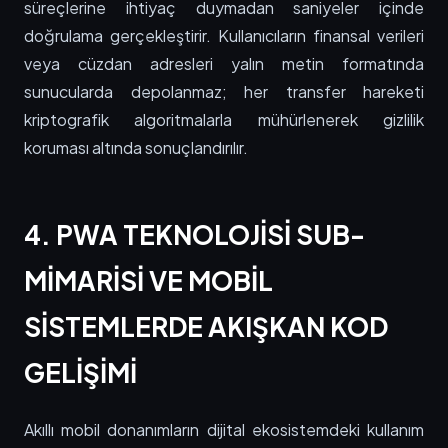
süreçlerine ihtiyaç duymadan saniyeler içinde
doğrulama gerçekleştirir. Kullanıcıların finansal verileri
veya cüzdan adresleri yalın metin formatında
sunucularda depolanmaz; her transfer hareketi
kriptografik algoritmalarla mühürlenerek gizlilik
koruması altında sonuçlandırılır.
4. PWA TEKNOLOJISI SUB-
MIMARISI VE MOBIL
SISTEMLERDE AKIŞKAN KOD
GELIŞIMI
Akıllı mobil donanımların dijital ekosistemdeki kullanım