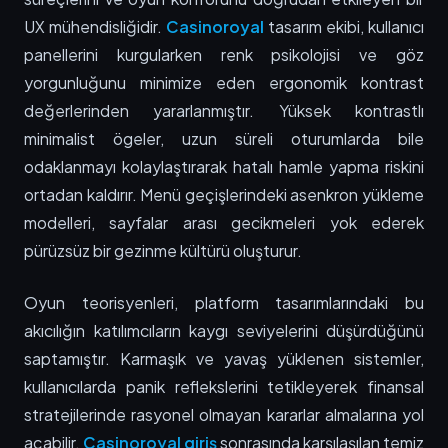
UX mühendisliğidir.
Casinoroyal
tasarım ekibi, kullanıcı
panellerini kurgularken renk psikolojisi ve göz
yorgunluğunu minimize eden ergonomik kontrast
değerlerinden yararlanmıştır. Yüksek kontrastlı
minimalist ögeler, uzun süreli oturumlarda bile
odaklanmayı kolaylaştırarak hatalı hamle yapma riskini
ortadan kaldırır. Menü geçişlerindeki asenkron yükleme
modelleri, sayfalar arası gecikmeleri yok ederek
pürüzsüz bir gezinme kültürü oluşturur.
Oyun teorisyenleri, platform tasarımlarındaki bu
akıcılığın katılımcıların kaygı seviyelerini düşürdüğünü
saptamıştır. Karmaşık ve yavaş yüklenen sistemler,
kullanıcılarda panik reflekslerini tetikleyerek finansal
stratejilerinde rasyonel olmayan kararlar almalarına yol
açabilir.
Casinoroyal giriş
sonrasında karşılaşılan temiz