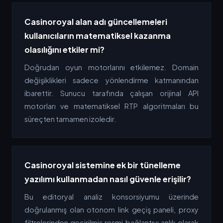
Casinoroyal alan adı güncellemeleri
kullanıcıların matematiksel kazanma
olasılığını etkiler mi?
Doğrudan oyun motorlarını etkilemez. Domain
değişiklikleri sadece yönlendirme katmanından
ibarettir. Sunucu tarafında çalışan orijinal API
motorları ve matematiksel RTP algoritmaları bu
süreçten tamamen izoledir.
Casinoroyal sistemine ek bir tünelleme
yazılımı kullanmadan nasıl güvenle erişilir?
Bu editoryal analiz konsorsiyumu üzerinde
doğrulanmış olan otonom link geçiş paneli, proxy
filtrelerinden geçirilmiş resmi bağlantıyı anlık olarak