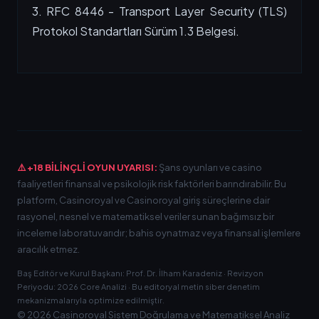
3. RFC 8446 - Transport Layer Security (TLS)
Protokol Standartları Sürüm 1.3 Belgesi.
⚠️ +18 BİLİNÇLİ OYUN UYARISI:
Şans oyunları ve casino
faaliyetleri finansal ve psikolojik risk faktörleri barındırabilir. Bu
platform, Casinoroyal ve Casinoroyal giriş süreçlerine dair
rasyonel, nesnel ve matematiksel veriler sunan bağımsız bir
inceleme laboratuvarıdır; bahis oynatmaz veya finansal işlemlere
aracılık etmez.
Baş Editör ve Kurul Başkanı: Prof. Dr. İlham Karadeniz · Revizyon
Periyodu: 2026 Core Analizi · Bu editoryal metin siber denetim
mekanizmalarıyla optimize edilmiştir.
© 2026 Casinoroyal Sistem Doğrulama ve Matematiksel Analiz