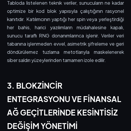
Tabloda listelenen teknik veriler, sunucuların ne kadar
optimize bir kod blok yapısıyla çalıştığının rasyonel
kanıtıdır. Katılımcının yaptığı her spin veya yerleştirdiği
her bahis, harici yazılımların müdahalesine kapalı,
sunucu taraflı RNG donanımlarınca işlenir. Veriler veri
tabanına işlenmeden evvel, asimetrik şifreleme ve geri
döndürülemez tuzlama metotlarıyla maskelenerek
siber saldırı yüzeylerinden tamamen izole edilir.
3. BLOKZINCIR
ENTEGRASYONU VE FINANSAL
AĞ GEÇITLERINDE KESINTISIZ
DEĞIŞIM YÖNETIMI