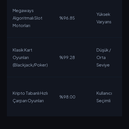
Megaways
Yüksek
Algoritmalı Slot
%96.85
Varyans
Motorları
Klasik Kart
Düşük /
Oyunları
%99.28
Orta
(Blackjack/Poker)
Seviye
Kripto Tabanlı Hızlı
Kullanıcı
%98.00
Çarpan Oyunları
Seçimli