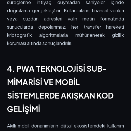
süreçlerine ihtiyaç duymadan saniyeler içinde
doğrulama gerçekleştirir. Kullanıcıların finansal verileri
veya cüzdan adresleri yalın metin formatında
sunucularda depolanmaz; her transfer hareketi
kriptografik algoritmalarla mühürlenerek gizlilik
koruması altında sonuçlandırılır.
4. PWA TEKNOLOJISI SUB-
MIMARISI VE MOBIL
SISTEMLERDE AKIŞKAN KOD
GELIŞIMI
Akıllı mobil donanımların dijital ekosistemdeki kullanım